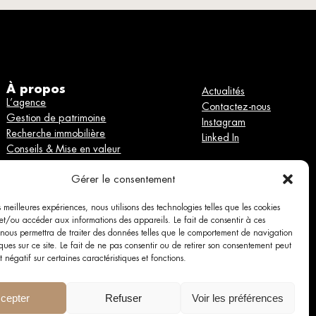
À propos
Actualités
L’agence
Contactez-nous
Gestion de patrimoine
Instagram
Recherche immobilière
Linked In
Conseils & Mise en valeur
Gérer le consentement
es meilleures expériences, nous utilisons des technologies telles que les cookies
et/ou accéder aux informations des appareils. Le fait de consentir à ces
 nous permettra de traiter des données telles que le comportement de navigation
ques sur ce site. Le fait de ne pas consentir ou de retirer son consentement peut
t négatif sur certaines caractéristiques et fonctions.
es
cepter
Refuser
Voir les préférences