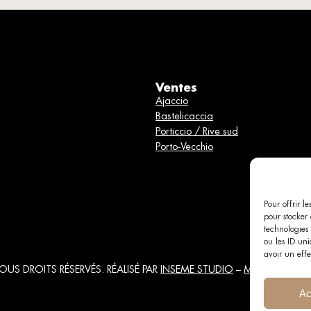
Ventes
Ajaccio
Bastelicaccia
Porticcio / Rive sud
Porto-Vecchio
Pour offrir l
pour stocker 
technologies
ou les ID uni
avoir un effe
OUS DROITS RÉSERVÉS. RÉALISÉ PAR
INSEME STUDIO
–
Mentions Légal
Ac